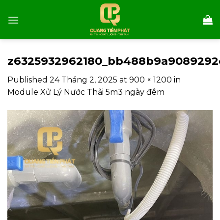
Skip
to
content
z6325932962180_bb488b9a9089292
Published
24 Tháng 2, 2025
at
900 × 1200
in
Module Xử Lý Nước Thải 5m3 ngày đêm