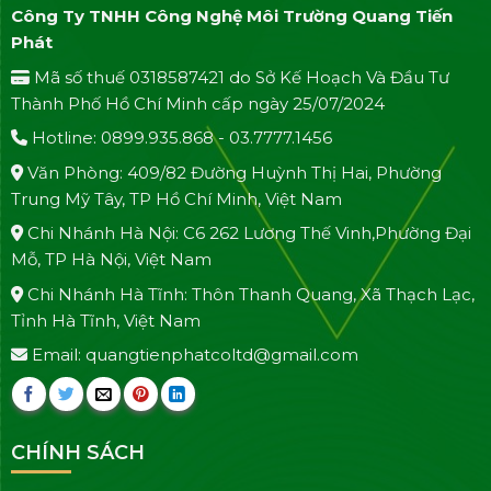
Công Ty TNHH Công Nghệ Môi Trường Quang Tiến
Phát
Mã số thuế 0318587421 do Sở Kế Hoạch Và Đầu Tư
Thành Phố Hồ Chí Minh cấp ngày 25/07/2024
Hotline: 0899.935.868 - 03.7777.1456
Văn Phòng: 409/82 Đường Huỳnh Thị Hai, Phường
Trung Mỹ Tây, TP Hồ Chí Minh, Việt Nam
Chi Nhánh Hà Nội: C6 262 Lương Thế Vinh,Phường Đại
Mỗ, TP Hà Nội, Việt Nam
Chi Nhánh Hà Tĩnh: Thôn Thanh Quang, Xã Thạch Lạc,
Tỉnh Hà Tĩnh, Việt Nam
Email: quangtienphatcoltd@gmail.com
CHÍNH SÁCH