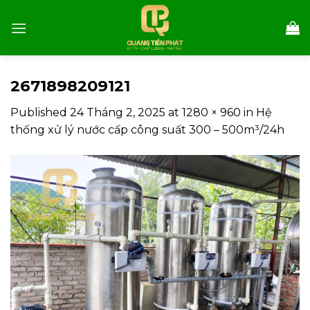
Skip
to
content
2671898209121
Published
24 Tháng 2, 2025
at
1280 × 960
in
Hệ
thống xử lý nước cấp công suất 300 – 500m³/24h