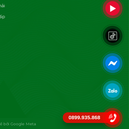
hải
cấp
0899.935.868
ế bởi
Google Meta