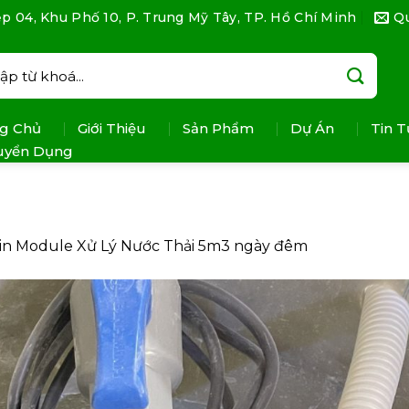
p 04, Khu Phố 10, P. Trung Mỹ Tây, TP. Hồ Chí Minh
Q
:
g Chủ
Giới Thiệu
Sản Phẩm
Dự Án
Tin T
uyển Dụng
in
Module Xử Lý Nước Thải 5m3 ngày đêm