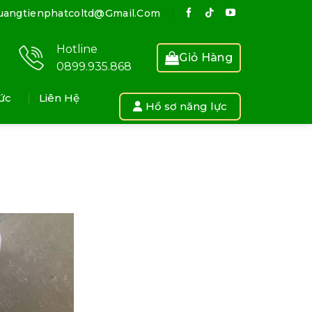
uangtienphatcoltd@gmail.com
Hotline
Giỏ Hàng
0899.935.868
ức
Liên Hệ
Hồ sơ năng lực