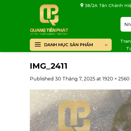
Skip
38/2A Tân Chánh Hiệ
to
content
Tìm
kiếm
Tran
DANH MỤC SẢN PHẨM
T
IMG_2411
Published
30 Tháng 7, 2025
at
1920 × 2560