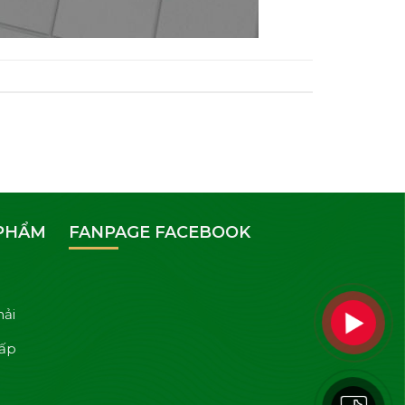
 PHẨM
FANPAGE FACEBOOK
hải
cấp