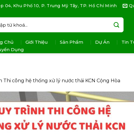
p 04, Khu Phố 10, P. Trung Mỹ Tây, TP. Hồ Chí Minh
Q
:
g Chủ
Giới Thiệu
Sản Phẩm
Dự Án
Tin T
uyển Dụng
n
Thi công hệ thống xử lý nước thải KCN Cộng Hòa