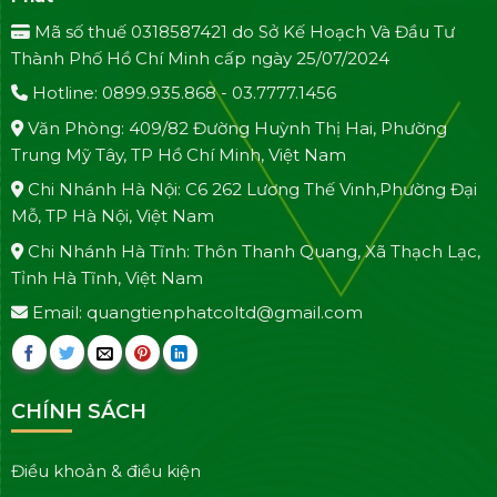
Mã số thuế 0318587421 do Sở Kế Hoạch Và Đầu Tư
Thành Phố Hồ Chí Minh cấp ngày 25/07/2024
Hotline: 0899.935.868 - 03.7777.1456
Văn Phòng: 409/82 Đường Huỳnh Thị Hai, Phường
Trung Mỹ Tây, TP Hồ Chí Minh, Việt Nam
Chi Nhánh Hà Nội: C6 262 Lương Thế Vinh,Phường Đại
Mỗ, TP Hà Nội, Việt Nam
Chi Nhánh Hà Tĩnh: Thôn Thanh Quang, Xã Thạch Lạc,
Tỉnh Hà Tĩnh, Việt Nam
Email: quangtienphatcoltd@gmail.com
CHÍNH SÁCH
Điều khoản & điều kiện