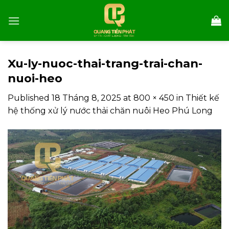
Skip
to
content
Xu-ly-nuoc-thai-trang-trai-chan-
nuoi-heo
Published
18 Tháng 8, 2025
at
800 × 450
in
Thiết kế
hệ thống xử lý nước thải chăn nuôi Heo Phú Long