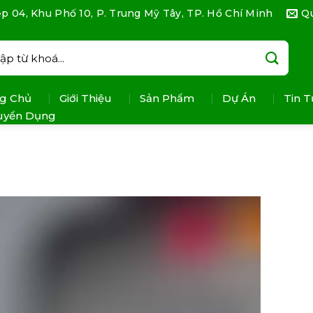
p 04, Khu Phố 10, P. Trung Mỹ Tây, TP. Hồ Chí Minh
Q
:
g Chủ
Giới Thiệu
Sản Phẩm
Dự Án
Tin T
uyển Dụng