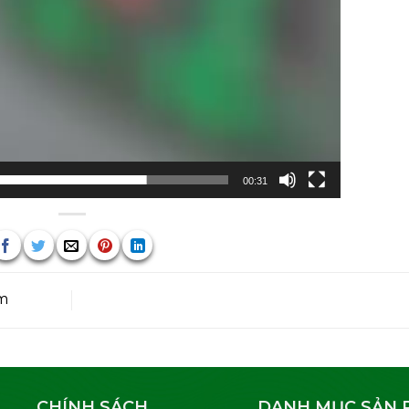
00:31
m
CHÍNH SÁCH
DANH MỤC SẢN