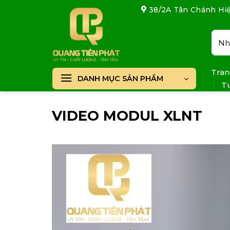
Skip
38/2A Tân Chánh Hiệ
to
content
Tìm
kiếm
Tran
DANH MỤC SẢN PHẨM
T
VIDEO MODUL XLNT
Trình
chơi
Video