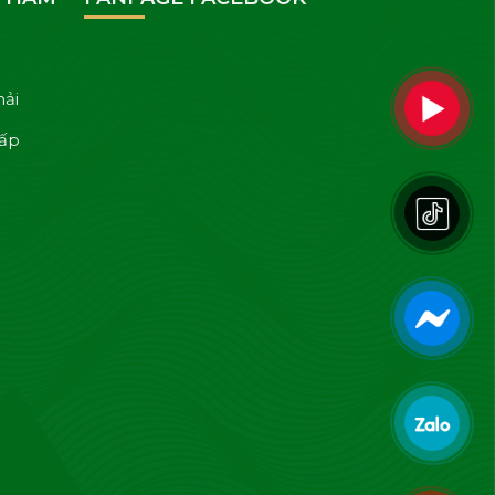
hải
cấp