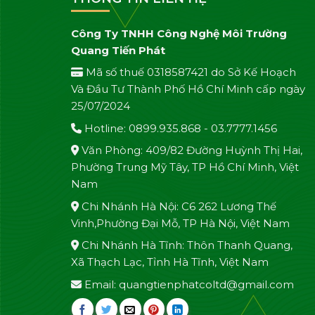
Công Ty TNHH Công Nghệ Môi Trường
Quang Tiến Phát
Mã số thuế 0318587421 do Sở Kế Hoạch
Và Đầu Tư Thành Phố Hồ Chí Minh cấp ngày
25/07/2024
Hotline: 0899.935.868 - 03.7777.1456
Văn Phòng: 409/82 Đường Huỳnh Thị Hai,
Phường Trung Mỹ Tây, TP Hồ Chí Minh, Việt
Nam
Chi Nhánh Hà Nội: C6 262 Lương Thế
Vinh,Phường Đại Mỗ, TP Hà Nội, Việt Nam
Chi Nhánh Hà Tĩnh: Thôn Thanh Quang,
Xã Thạch Lạc, Tỉnh Hà Tĩnh, Việt Nam
Email: quangtienphatcoltd@gmail.com