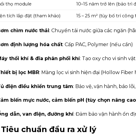
ổi thọ module
10–15 năm trở lên (bảo trì 
ện tích lắp đặt (tham khảo)
15 – 25 m² (tùy bố trí công 
ơm chìm nước thải
: Chuyển tải nước giữa các ngăn (h
ơm định lượng hóa chất
: Cấp PAC, Polymer (nếu cần)
áy thổi khí & đĩa phân phối khí
: Tạo oxy cho vi sinh v
hiết bị lọc MBR
: Màng lọc vi sinh hiện đại (Hollow Fiber
ủ điện điều khiển trung tâm
: Bảo vệ, vận hành, báo lỗi
ảm biến mực nước, cảm biến pH (tùy chọn nâng cao
ng dẫn, van điện, đường khí
: Đảm bảo vận hành ổn đ
. Tiêu chuẩn đầu ra xử lý