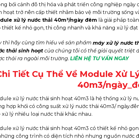
ng bối cảnh đô thị hóa và phát triển công nghiệp ngày 
h hoạt trở nên cấp thiết nhằm bảo vệ môi trường sống 
dule xử lý nước thải 40m³/ngày đêm
là giải pháp toà
 thiết kế nhỏ gọn, thi công nhanh và khả năng xử lý 
y thì hãy cùng tìm hiểu về sản phẩm
máy xử lý nước t
ớc thải sinh hoạt
của chúng tôi có thể giải quyết triệt
c thải ra ngoài môi trường.
LIÊN HỆ TƯ VẤN NGAY
Chi Tiết Cụ Thể Về Module Xử L
40m3/ngày_
ule xử lý nước thải sinh hoạt 40m3 là hệ thống xử lý nư
g hợp khối có công suất xử lý nước thải 40m3/ ngày.đê
 xử lý nhiều loại nước thải khác nhau.
ule xử lý nước thải sinh hoạt 40m3 có thiết kế nhỏ gọn
những công trình có diện tích nhỏ nhưng nguồn nước 