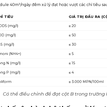
ule 40m³/ngày đêm xử lý đạt hoặc vượt các chỉ tiêu 
HỈ TIÊU
GIÁ TRỊ ĐẦU RA (C
OD5 (mg/l)
≤ 20
OD (mg/l)
≤ 50
S (mg/l)
≤ 30
moni (NH4+)
≤ 5
ng N (mg/l)
≤ 15
ng P (mg/l)
≤ 4
liform
≤ 3.000 MPN/100ml
Có thể điều chỉnh để đạt cột B trong trường 