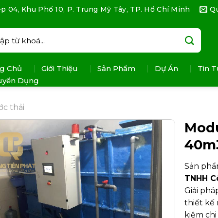
p 04, Khu Phố 10, P. Trung Mỹ Tây, TP. Hồ Chí Minh
Q
:
g Chủ
Giới Thiệu
Sản Phẩm
Dự Án
Tin T
uyển Dụng
c thải
Modu
40m
Sản phẩm
TNHH C
Giải phá
thiết kế
kiệm chi