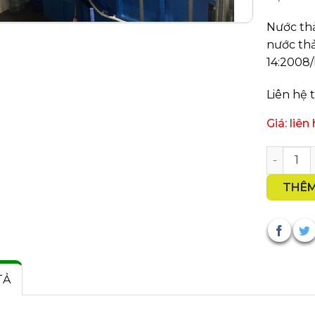
Nước th
nước th
14:2008/
Liên hệ 
Giá: liên
Module X
THÊM
TẢ