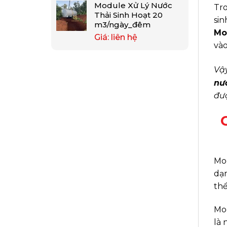
Module Xử Lý Nước
Tro
Thải Sinh Hoạt 20
sin
m3/ngày_đêm
Mo
Giá: liên hệ
vào
Vậ
nư
đượ
Mod
dạn
thể
Mod
là 