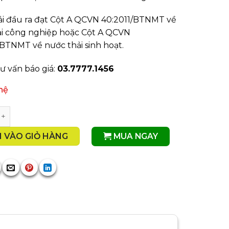
ải đầu ra đạt Cột A QCVN 40:2011/BTNMT về
ải công nghiệp hoặc Cột A QCVN
BTNMT về nước thải sinh hoạt.
tư vấn báo giá:
03.7777.1456
 hệ
ử Lý Nước Thải 40m3/Ngày Đêm số lượng
MUA NGAY
 VÀO GIỎ HÀNG