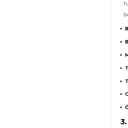
Tu
Di
B
B
M
T
T
C
Ố
3