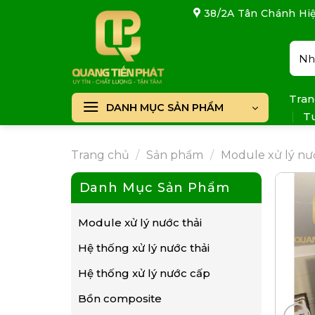
Skip
38/2A Tân Chánh Hiệ
to
content
Tìm
kiếm
Tran
DANH MỤC SẢN PHẨM
T
Trang chủ
/
Sản phẩm
/
Module xử lý nướ
Danh Mục Sản Phẩm
Module xử lý nước thải
Hệ thống xử lý nước thải
Hệ thống xử lý nước cấp
Bồn composite