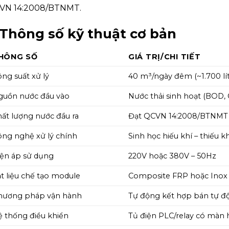
VN 14:2008/BTNMT.
. Thông số kỹ thuật cơ bản
HÔNG SỐ
GIÁ TRỊ/CHI TIẾT
ng suất xử lý
40 m³/ngày đêm (~1.700 lít
guồn nước đầu vào
Nước thải sinh hoạt (BOD,
ất lượng nước đầu ra
Đạt QCVN 14:2008/BTNMT –
ng nghệ xử lý chính
Sinh học hiếu khí – thiếu
iện áp sử dụng
220V hoặc 380V – 50Hz
t liệu chế tạo module
Composite FRP hoặc Inox 
hương pháp vận hành
Tự động kết hợp bán tự độ
 thống điều khiển
Tủ điện PLC/relay có màn 