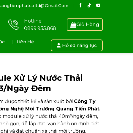
uangtienphatcoltd@gmail.com
Hotline
Giỏ Hàng
0899.935.868
ức
Liên Hệ
Hồ sơ năng lực
le Xử Lý Nước Thải
3/Ngày Đêm
 được thiết kế và sản xuất bởi
Công Ty
ông Nghệ Môi Trường Quang Tiến Phá
t.
p module xử lý nước thải 40m³/ngày đêm,
 nhỏ gọn, dễ lắp đặt, vận hành ổn định, tiết
 phí và đạt chuẩn xả thải môi trường.