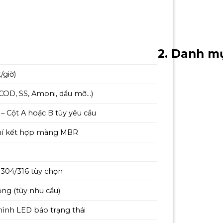
2. Danh mụ
/giờ)
 COD, SS, Amoni, dầu mỡ…)
 Cột A hoặc B tùy yêu cầu
 khí kết hợp màng MBR
304/316 tùy chọn
ng (tùy nhu cầu)
hình LED báo trạng thái