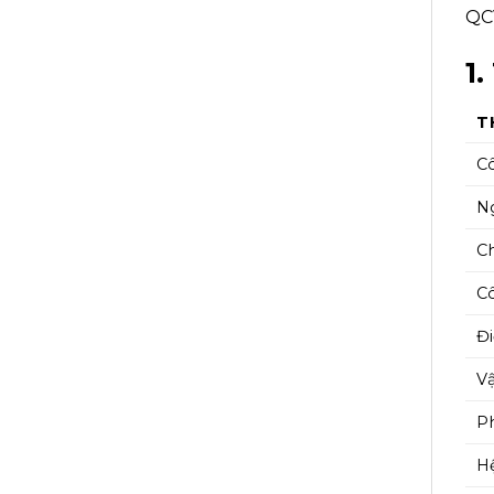
QC
1
T
Cô
N
Ch
Cô
Đ
Vậ
P
Hệ