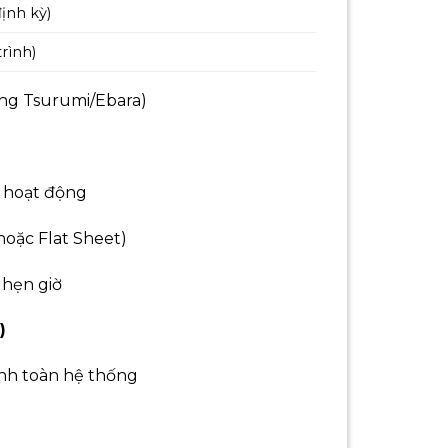
định kỳ)
trình)
ãng Tsurumi/Ebara)
ật hoạt động
 hoặc Flat Sheet)
, hẹn giờ
)
ịnh toàn hệ thống