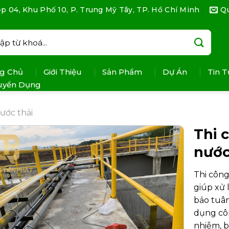
p 04, Khu Phố 10, P. Trung Mỹ Tây, TP. Hồ Chí Minh
Q
:
g Chủ
Giới Thiệu
Sản Phẩm
Dự Án
Tin T
uyển Dụng
ước thải
Thi 
nước
Thi công
giúp xử 
bảo tuâ
dụng côn
nhiễm, b