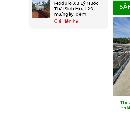
Module Xử Lý Nước
SẢ
Thải Sinh Hoạt 20
m3/ngày_đêm
Giá: liên hệ
Thi 
thả