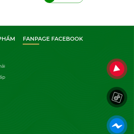
 PHẨM
FANPAGE FACEBOOK
hải
cấp