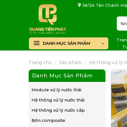
Skip
38/2A Tân Chánh Hiệ
to
content
Tìm
kiếm
Tran
DANH MỤC SẢN PHẨM
T
Trang chủ
/
Sản phẩm
/
Hệ thống xử lý n
Danh Mục Sản Phẩm
Module xử lý nước thải
Hệ thống xử lý nước thải
Hệ thống xử lý nước cấp
Bồn composite