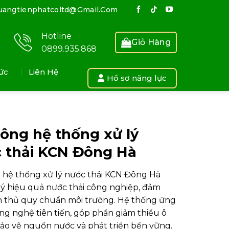
uangtienphatcoltd@gmail.com
Hotline
Giỏ Hàng
0899.935.868
ức
Liên Hệ
Hồ sơ năng lực
công hệ thống xử lý
 thải KCN Đông Hà
 hệ thống xử lý nước thải KCN Đông Hà
lý hiệu quả nước thải công nghiệp, đảm
n thủ quy chuẩn môi trường. Hệ thống ứng
g nghệ tiên tiến, góp phần giảm thiểu ô
ảo vệ nguồn nước và phát triển bền vững.