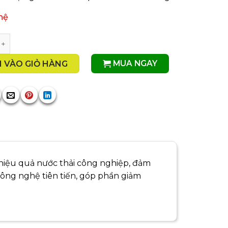
 hệ
 hệ thống xử lý nước thải KCN Đông Hà số lượng
MUA NGAY
 VÀO GIỎ HÀNG
 hiệu quả nước thải công nghiệp, đảm
ông nghệ tiên tiến, góp phần giảm