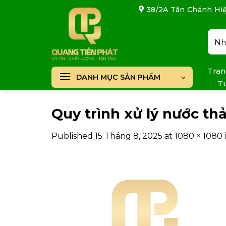
Skip
38/2A Tân Chánh Hiệ
to
content
Tìm
kiếm
Tran
DANH MỤC SẢN PHẨM
T
Quy trình xử lý nước thải
Published
15 Tháng 8, 2025
at
1080 × 1080