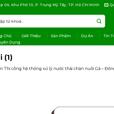
p 04, Khu Phố 10, P. Trung Mỹ Tây, TP. Hồ Chí Minh
Q
:
g Chủ
Giới Thiệu
Sản Phẩm
Dự Án
Tin T
uyển Dụng
 (1)
in
Thi công hệ thống xử lý nước thải chăn nuôi Gà – Đồn