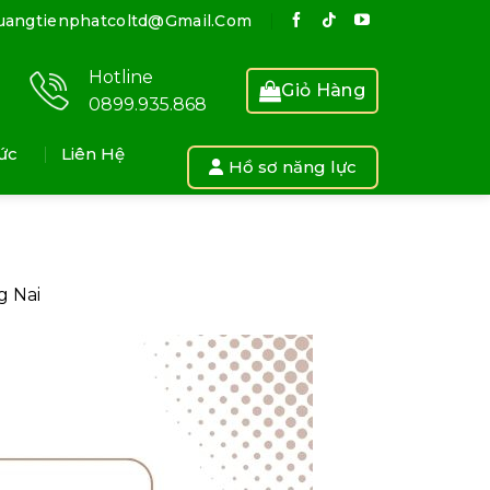
uangtienphatcoltd@gmail.com
Hotline
Giỏ Hàng
0899.935.868
ức
Liên Hệ
Hồ sơ năng lực
g Nai