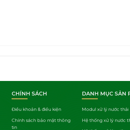
CHÍNH SÁCH
DANH MỤC SẢN
Điều khoản & điều kiện
Modul xử lý nước thải
Chính sách bảo mật thông
Hệ thống xử lý nước t
tin