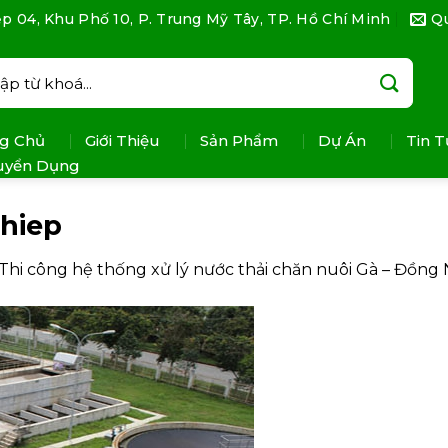
p 04, Khu Phố 10, P. Trung Mỹ Tây, TP. Hồ Chí Minh
Q
:
g Chủ
Giới Thiệu
Sản Phẩm
Dự Án
Tin T
uyển Dụng
ghiep
Thi công hệ thống xử lý nước thải chăn nuôi Gà – Đồng 