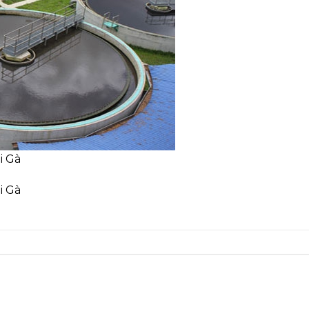
i Gà
i Gà