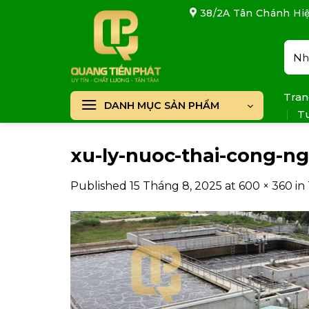
Skip
38/2A Tân Chánh Hiệ
to
content
Tìm
kiếm
Tran
DANH MỤC SẢN PHẨM
T
xu-ly-nuoc-thai-cong-n
Published
15 Tháng 8, 2025
at
600 × 360
in