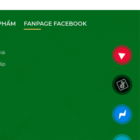
 PHẨM
FANPAGE FACEBOOK
hải
cấp