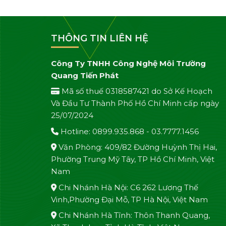
THÔNG TIN LIÊN HỆ
Công Ty TNHH Công Nghệ Môi Trường
Quang Tiến Phát
Mã số thuế 0318587421 do Sở Kế Hoạch
Và Đầu Tư Thành Phố Hồ Chí Minh cấp ngày
25/07/2024
Hotline: 0899.935.868 - 03.7777.1456
Văn Phòng: 409/82 Đường Huỳnh Thị Hai,
Phường Trung Mỹ Tây, TP Hồ Chí Minh, Việt
Nam
Chi Nhánh Hà Nội: C6 262 Lương Thế
Vinh,Phường Đại Mỗ, TP Hà Nội, Việt Nam
Chi Nhánh Hà Tĩnh: Thôn Thanh Quang,