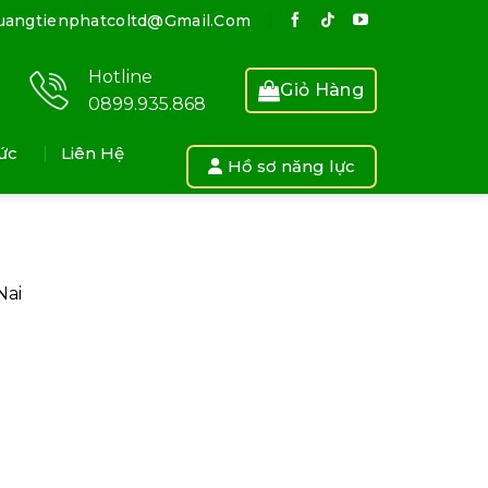
uangtienphatcoltd@gmail.com
Hotline
Giỏ Hàng
0899.935.868
ức
Liên Hệ
Hồ sơ năng lực
Nai