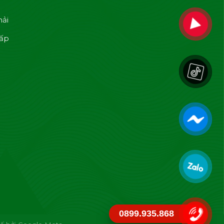
hải
cấp
0899.935.868