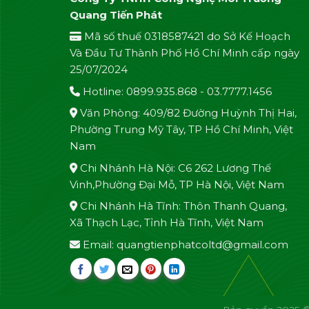
Quang Tiến Phát
Mã số thuế 0318587421 do Sở Kế Hoạch
Và Đầu Tư Thành Phố Hồ Chí Minh cấp ngày
25/07/2024
Hotline: 0899.935.868 - 03.7777.1456
Văn Phòng: 409/82 Đường Huỳnh Thị Hai,
Phường Trung Mỹ Tây, TP Hồ Chí Minh, Việt
Nam
Chi Nhánh Hà Nội: C6 262 Lương Thế
Vinh,Phường Đại Mỗ, TP Hà Nội, Việt Nam
Chi Nhánh Hà Tĩnh: Thôn Thanh Quang,
Xã Thạch Lạc, Tỉnh Hà Tĩnh, Việt Nam
Email: quangtienphatcoltd@gmail.com