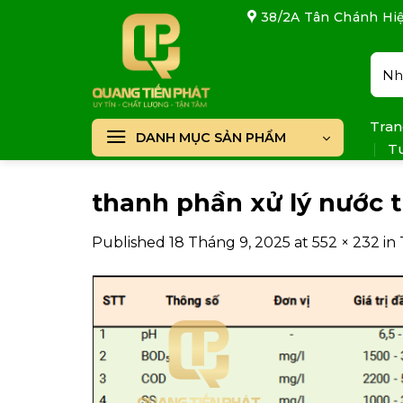
Skip
38/2A Tân Chánh Hiệ
to
content
Tìm
kiếm
Tran
DANH MỤC SẢN PHẨM
T
thanh phần xử lý nước t
Published
18 Tháng 9, 2025
at
552 × 232
in