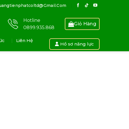
uangtienphatcoltd@gmail.com
Hotline
Giỏ Hàng
0899.935.868
ức
Liên Hệ
Hồ sơ năng lực