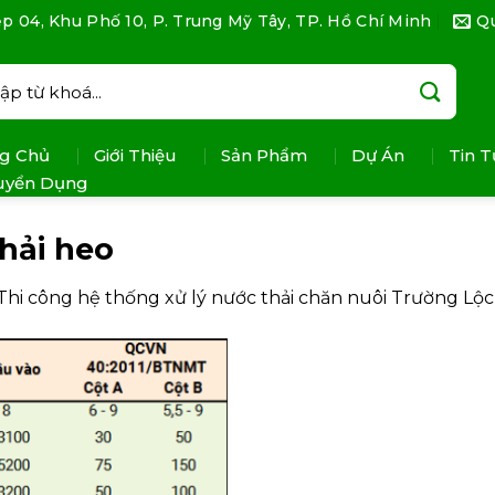
p 04, Khu Phố 10, P. Trung Mỹ Tây, TP. Hồ Chí Minh
Q
:
g Chủ
Giới Thiệu
Sản Phẩm
Dự Án
Tin T
uyển Dụng
hải heo
Thi công hệ thống xử lý nước thải chăn nuôi Trường Lộc