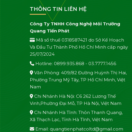
THÔNG TIN LIÊN HỆ
Công Ty TNHH Công Nghệ Môi Trường
Quang Tiến Phát
Mã số thuế 0318587421 do Sở Kế Hoạch
Và Đầu Tư Thành Phố Hồ Chí Minh cấp ngày
25/07/2024
Hotline: 0899.935.868 - 03.7777.1456
Văn Phòng: 409/82 Đường Huỳnh Thị Hai,
Phường Trung Mỹ Tây, TP Hồ Chí Minh, Việt
Nam
Chi Nhánh Hà Nội: C6 262 Lương Thế
Vinh,Phường Đại Mỗ, TP Hà Nội, Việt Nam
Chi Nhánh Hà Tĩnh: Thôn Thanh Quang,
Xã Thạch Lạc, Tỉnh Hà Tĩnh, Việt Nam
Email: quangtienphatcoltd@gmail.com