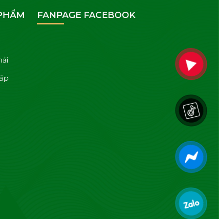
 PHẨM
FANPAGE FACEBOOK
hải
cấp