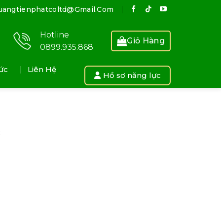
uangtienphatcoltd@gmail.com
Hotline
Giỏ Hàng
0899.935.868
ức
Liên Hệ
Hồ sơ năng lực
c