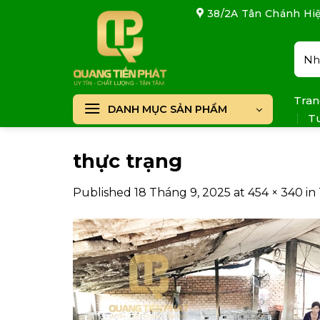
Skip
38/2A Tân Chánh Hiệ
to
content
Tìm
kiếm
Tran
DANH MỤC SẢN PHẨM
T
thực trạng
Published
18 Tháng 9, 2025
at
454 × 340
in