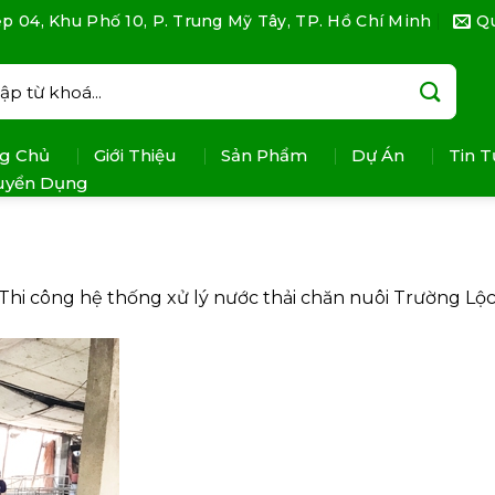
p 04, Khu Phố 10, P. Trung Mỹ Tây, TP. Hồ Chí Minh
Q
:
g Chủ
Giới Thiệu
Sản Phẩm
Dự Án
Tin T
uyển Dụng
Thi công hệ thống xử lý nước thải chăn nuôi Trường Lộ