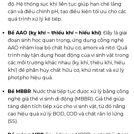
độ. Hệ thống sục khí liên tục giúp hạn chế lắng
cặn và điều chỉnh pH, tạo điều kiện tối ưu cho các
quá trình xử lý kế tiếp.
Bể AAO (kỵ khí – thiếu khí – hiếu khí)
: Đây là giai
đoạn sinh học quan trọng, ứng dụng công nghệ
AAO nhằm loại bỏ chất hữu cơ, amoni và nitơ. Quá
trình này tận dụng hoạt động của vi sinh vật trong
các môi trường khác nhau (kỵ khí, thiếu khí, hiếu
khí) để phân hủy chất hữu cơ, khử nitrat và xử lý
photpho hiệu quả.
Bể MBBR
: Nước thải tiếp tục được xử lý bằng công
nghệ giá thể vi sinh di động (MBBR). Giá thể giúp
tăng diện tích tiếp xúc cho vi sinh vật, từ đó nâng
cao hiệu quả xử lý BOD, COD và chất rắn lơ lửng
(SS).