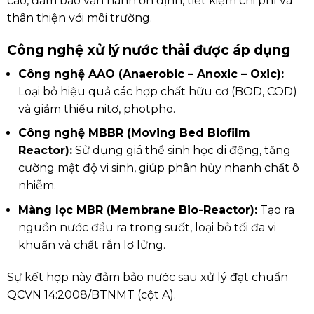
cao, đảm bảo vận hành ổn định, tiết kiệm chi phí và
thân thiện với môi trường.
Công nghệ xử lý nước thải được áp dụng
Công nghệ AAO (Anaerobic – Anoxic – Oxic):
Loại bỏ hiệu quả các hợp chất hữu cơ (BOD, COD)
và giảm thiểu nitơ, photpho.
Công nghệ MBBR (Moving Bed Biofilm
Reactor):
Sử dụng giá thể sinh học di động, tăng
cường mật độ vi sinh, giúp phân hủy nhanh chất ô
nhiễm.
Màng lọc MBR (Membrane Bio-Reactor):
Tạo ra
nguồn nước đầu ra trong suốt, loại bỏ tối đa vi
khuẩn và chất rắn lơ lửng.
Sự kết hợp này đảm bảo nước sau xử lý đạt chuẩn
QCVN 14:2008/BTNMT (cột A).