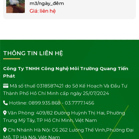
m3/ngày_đêm
Giá: liên hệ
THÔNG TIN LIÊN HỆ
Công Ty TNHH Công Nghệ Môi Trường Quang Tiến
Phát
Mã số thuế 0318587421 do Sở Kế Hoạch Và Đầu Tư
Thành Phố Hồ Chí Minh cấp ngày 25/07/2024
Hotline: 0899.935.868 - 03.7777.1456
Văn Phòng: 409/82 Đường Huỳnh Thị Hai, Phường
Trung Mỹ Tây, TP Hồ Chí Minh, Việt Nam
Chi Nhánh Hà Nội: C6 262 Lương Thế Vinh,Phường Đại
Mỗ, TP Hà Nội, Việt Nam