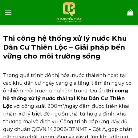
Skip
to
content
Thi công hệ thống xử lý nước Khu
Dân Cư Thiên Lộc – Giải pháp bền
vững cho môi trường sống
Trong quá trình đô thị hóa, nước thải sinh hoạt tại
các khu dân cư ngày càng gia tăng, tiềm ẩn nguy cơ
ô nhiễm môi trường nghiêm trọng. Dự án
thi công
hệ thống xử lý nước thải tại Khu Dân Cư Thiên
Lộc
với công suất 200m³/ngày đêm được triển khai
nhằm xử lý triệt để nguồn thải từ hộ gia đình, khu
thương mại và dịch vụ. Công trình đáp ứng đầy đủ
quy chuẩn QCVN 14:2008/BTNMT – Cột A, góp phần
nâng cao chất lượng sống và xây dựng khu dân cư