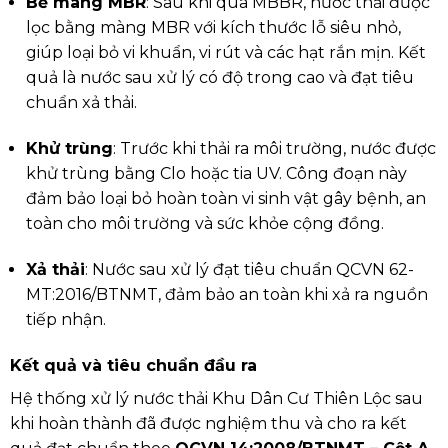
Bể màng MBR
: Sau khi qua MBBR, nước thải được
lọc bằng màng MBR với kích thước lỗ siêu nhỏ,
giúp loại bỏ vi khuẩn, vi rút và các hạt rắn mịn. Kết
quả là nước sau xử lý có độ trong cao và đạt tiêu
chuẩn xả thải.
Khử trùng
: Trước khi thải ra môi trường, nước được
khử trùng bằng Clo hoặc tia UV. Công đoạn này
đảm bảo loại bỏ hoàn toàn vi sinh vật gây bệnh, an
toàn cho môi trường và sức khỏe cộng đồng.
Xả thải
: Nước sau xử lý đạt tiêu chuẩn QCVN 62-
MT:2016/BTNMT, đảm bảo an toàn khi xả ra nguồn
tiếp nhận.
Kết quả và tiêu chuẩn đầu ra
Hệ thống xử lý nước thải Khu Dân Cư Thiên Lộc sau
khi hoàn thành đã được nghiệm thu và cho ra kết