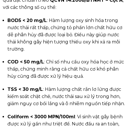
quả đạt chuẩn theo
QCVN 14:2008/BTNMT – Cột A
,
với các thông số cụ thể:
BOD5 < 20 mg/L
: Hàm lượng oxy sinh hóa trong
nước thải rất thấp, chứng tỏ phần lớn chất hữu cơ
dễ phân hủy đã được loại bỏ. Điều này giúp nước
thải không gây hiện tượng thiếu oxy khi xả ra môi
trường.
COD < 50 mg/L
: Chỉ số nhu cầu oxy hóa học ở mức
thấp, chứng minh rằng cả chất hữu cơ khó phân
hủy cũng đã được xử lý hiệu quả.
TSS < 30 mg/L
: Hàm lượng chất rắn lơ lửng được
kiểm soát chặt chẽ, nước thải sau xử lý trong hơn,
giảm nguy cơ bồi lắng và ô nhiễm nguồn tiếp nhận.
Coliform < 3000 MPN/100ml
: Vi sinh vật gây bệnh
được xử lý gần như triệt để. Nước đầu ra an toàn,